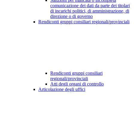
Sanzioni per mancata o incompleta
comunicazione dei dati da parte dei titolari
di incarichi politici, di amministrazione, di
direzione o di governo
Rendiconti gruppi consiliari regionali/provinciali
Rendiconti gruppi consiliari
regionali/provinciali
Atti degli organi di controllo
Articolazione degli uffici