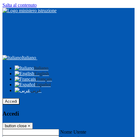
Salta al contenuto
Italiano
Italiano
English
Français
Español
عربى
Accedi
Accedi
button close
×
Nome Utente