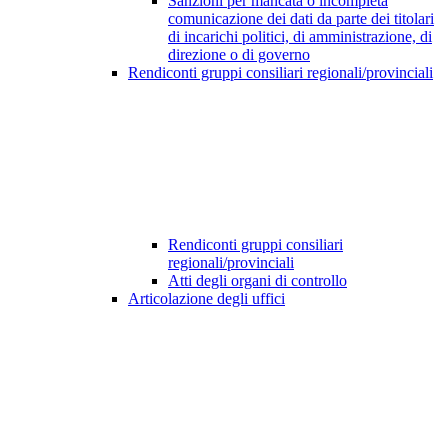
Sanzioni per mancata o incompleta
comunicazione dei dati da parte dei titolari
di incarichi politici, di amministrazione, di
direzione o di governo
Rendiconti gruppi consiliari regionali/provinciali
Rendiconti gruppi consiliari
regionali/provinciali
Atti degli organi di controllo
Articolazione degli uffici