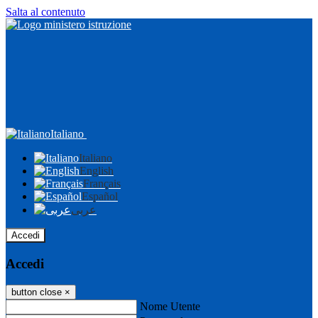
Salta al contenuto
Italiano
Italiano
English
Français
Español
عربى
Accedi
Accedi
button close
×
Nome Utente