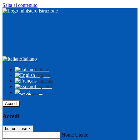
Salta al contenuto
Italiano
Italiano
English
Français
Español
عربى
Accedi
Accedi
button close
×
Nome Utente