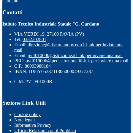
Cardano"
Contatti
Istituto Tecnico Industriale Statale "G. Cardano"
VIA VERDI 19, 27100 PAVIA (PV)
Tel:
0382302801
Email:
direzione@itiscardanopv.edu.it
Link per inviare una
mail
Email:
pvtf01000b@istruzione.it
Link per inviare una mail
PEC:
pvtf01000b@pec.istruzione.it
Link per inviare una mail
C.F.: 80003980184
IBAN: IT96Y0538711306000049377287
C.M. PVTF01000B
Sezione Link Utili
Cookie policy
Note legali
Informativa Privacy
Ufficio Relazioni con il Pubblico