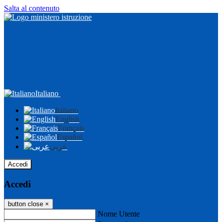
Salta al contenuto
Italiano
Italiano
English
Français
Español
عربى
Accedi
Accedi
button close
×
Nome Utente