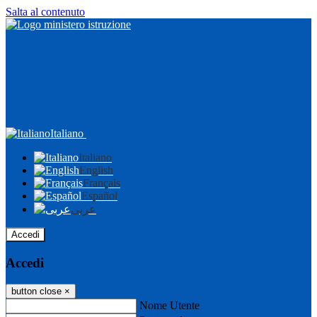
Salta al contenuto
Italiano
Italiano
English
Français
Español
عربى
Accedi
Accedi
button close
×
Nome Utente