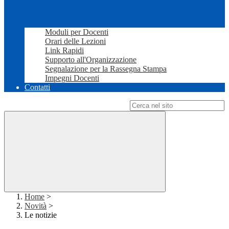
Moduli per Docenti
Orari delle Lezioni
Link Rapidi
Supporto all'Organizzazione
Segnalazione per la Rassegna Stampa
Impegni Docenti
Contatti
Campo di ricerca per le pagine del sito
Home
>
Novità
>
Le notizie