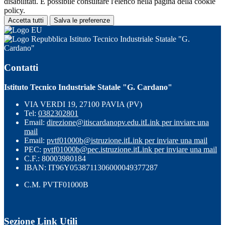
disabilitati. È possibile consultare l'elenco nella pagina della cookie
policy.
Accetta tutti
Salva le preferenze
Istituto Tecnico Industriale Statale "G.
Cardano"
Contatti
Istituto Tecnico Industriale Statale "G. Cardano"
VIA VERDI 19, 27100 PAVIA (PV)
Tel:
0382302801
Email:
direzione@itiscardanopv.edu.it
Link per inviare una
mail
Email:
pvtf01000b@istruzione.it
Link per inviare una mail
PEC:
pvtf01000b@pec.istruzione.it
Link per inviare una mail
C.F.: 80003980184
IBAN: IT96Y0538711306000049377287
C.M. PVTF01000B
Sezione Link Utili