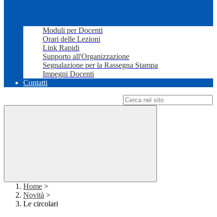
Moduli per Docenti
Orari delle Lezioni
Link Rapidi
Supporto all'Organizzazione
Segnalazione per la Rassegna Stampa
Impegni Docenti
Contatti
Campo di ricerca per le pagine del sito
Home
>
Novità
>
Le circolari