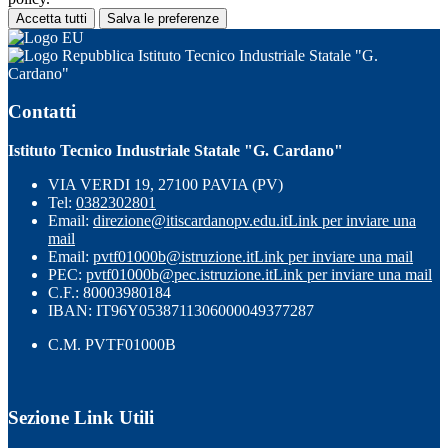
Accetta tutti
Salva le preferenze
Istituto Tecnico Industriale Statale "G.
Cardano"
Contatti
Istituto Tecnico Industriale Statale "G. Cardano"
VIA VERDI 19, 27100 PAVIA (PV)
Tel:
0382302801
Email:
direzione@itiscardanopv.edu.it
Link per inviare una
mail
Email:
pvtf01000b@istruzione.it
Link per inviare una mail
PEC:
pvtf01000b@pec.istruzione.it
Link per inviare una mail
C.F.: 80003980184
IBAN: IT96Y0538711306000049377287
C.M. PVTF01000B
Sezione Link Utili