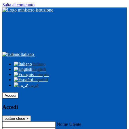
Salta al contenuto
Italiano
Italiano
English
Français
Español
عربى
Accedi
Accedi
button close
×
Nome Utente