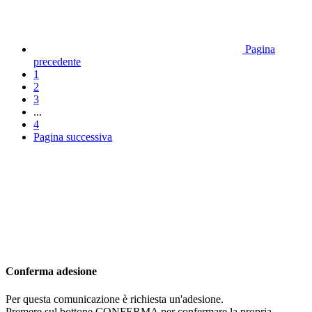
Pagina
precedente
1
2
3
...
4
Pagina successiva
Conferma adesione
Per questa comunicazione è richiesta un'adesione.
Premere sul bottone CONFERMA per confermare la propria