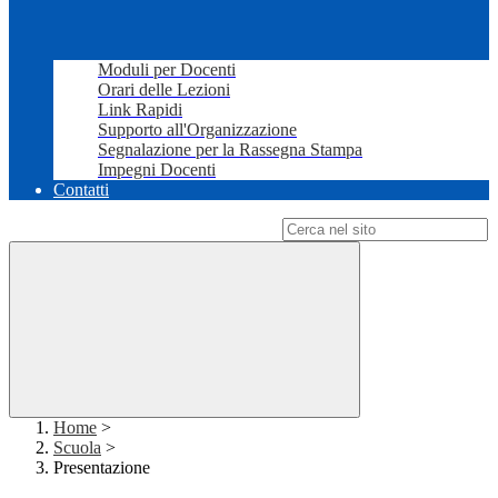
Moduli per Docenti
Orari delle Lezioni
Link Rapidi
Supporto all'Organizzazione
Segnalazione per la Rassegna Stampa
Impegni Docenti
Contatti
Campo di ricerca per le pagine del sito
Home
>
Scuola
>
Presentazione