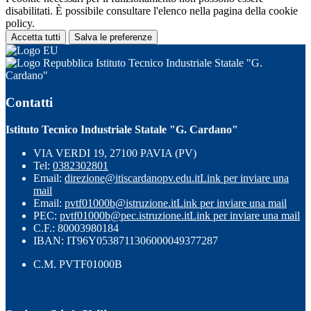
disabilitati. È possibile consultare l'elenco nella pagina della cookie
policy.
Accetta tutti
Salva le preferenze
Istituto Tecnico Industriale Statale "G.
Cardano"
Contatti
Istituto Tecnico Industriale Statale "G. Cardano"
VIA VERDI 19, 27100 PAVIA (PV)
Tel:
0382302801
Email:
direzione@itiscardanopv.edu.it
Link per inviare una
mail
Email:
pvtf01000b@istruzione.it
Link per inviare una mail
PEC:
pvtf01000b@pec.istruzione.it
Link per inviare una mail
C.F.: 80003980184
IBAN: IT96Y0538711306000049377287
C.M. PVTF01000B