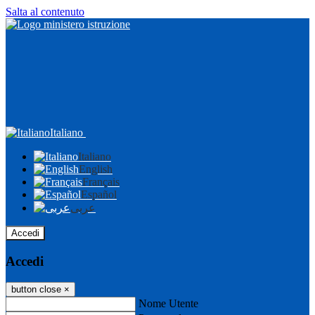
Salta al contenuto
Italiano
Italiano
English
Français
Español
عربى
Accedi
Accedi
button close
×
Nome Utente