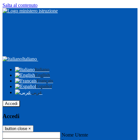
Salta al contenuto
Italiano
Italiano
English
Français
Español
عربى
Accedi
Accedi
button close
×
Nome Utente