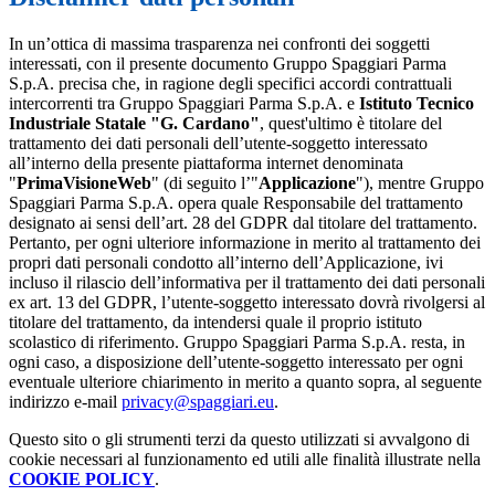
In un’ottica di massima trasparenza nei confronti dei soggetti
interessati, con il presente documento Gruppo Spaggiari Parma
S.p.A. precisa che, in ragione degli specifici accordi contrattuali
intercorrenti tra Gruppo Spaggiari Parma S.p.A. e
Istituto Tecnico
Industriale Statale "G. Cardano"
, quest'ultimo è titolare del
trattamento dei dati personali dell’utente-soggetto interessato
all’interno della presente piattaforma internet denominata
"
PrimaVisioneWeb
" (di seguito l’"
Applicazione
"), mentre Gruppo
Spaggiari Parma S.p.A. opera quale Responsabile del trattamento
designato ai sensi dell’art. 28 del GDPR dal titolare del trattamento.
Pertanto, per ogni ulteriore informazione in merito al trattamento dei
propri dati personali condotto all’interno dell’Applicazione, ivi
incluso il rilascio dell’informativa per il trattamento dei dati personali
ex art. 13 del GDPR, l’utente-soggetto interessato dovrà rivolgersi al
titolare del trattamento, da intendersi quale il proprio istituto
scolastico di riferimento. Gruppo Spaggiari Parma S.p.A. resta, in
ogni caso, a disposizione dell’utente-soggetto interessato per ogni
eventuale ulteriore chiarimento in merito a quanto sopra, al seguente
indirizzo e-mail
privacy@spaggiari.eu
.
Questo sito o gli strumenti terzi da questo utilizzati si avvalgono di
cookie necessari al funzionamento ed utili alle finalità illustrate nella
COOKIE POLICY
.