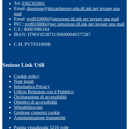
Tel:
0382302801
Email:
direzione@itiscardanopv.edu.it
Link per inviare una
mail
Email:
pvtf01000b@istruzione.it
Link per inviare una mail
PEC:
pvtf01000b@pec.istruzione.it
Link per inviare una mail
C.F.: 80003980184
IBAN: IT96Y0538711306000049377287
C.M. PVTF01000B
Sezione Link Utili
Cookie policy
Note legali
Informativa Privacy
Ufficio Relazioni con il Pubblico
Dichiarazione di accessibilità
Obiettivi di accessibilità
Whistleblowing
Gestione consensi cookie
Amministrazione trasparente
Pagina visualizzata
3216
volte