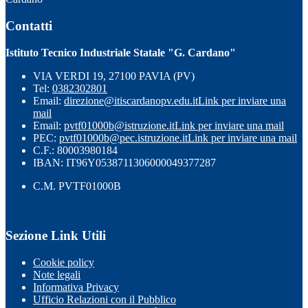
Contatti
Istituto Tecnico Industriale Statale "G. Cardano"
VIA VERDI 19, 27100 PAVIA (PV)
Tel:
0382302801
Email:
direzione@itiscardanopv.edu.it
Link per inviare una
mail
Email:
pvtf01000b@istruzione.it
Link per inviare una mail
PEC:
pvtf01000b@pec.istruzione.it
Link per inviare una mail
C.F.: 80003980184
IBAN: IT96Y0538711306000049377287
C.M. PVTF01000B
Sezione Link Utili
Cookie policy
Note legali
Informativa Privacy
Ufficio Relazioni con il Pubblico