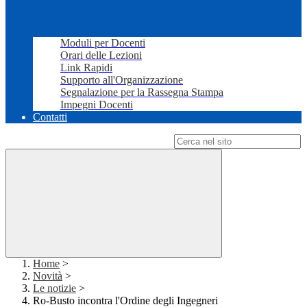
Moduli per Docenti
Orari delle Lezioni
Link Rapidi
Supporto all'Organizzazione
Segnalazione per la Rassegna Stampa
Impegni Docenti
Contatti
Campo di ricerca per le pagine del sito
Home
>
Novità
>
Le notizie
>
Ro-Busto incontra l'Ordine degli Ingegneri