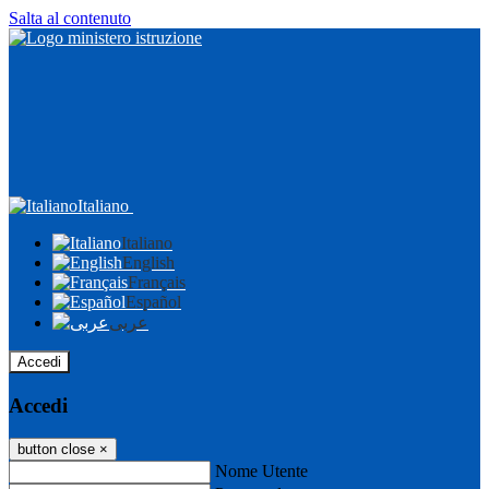
Salta al contenuto
Italiano
Italiano
English
Français
Español
عربى
Accedi
Accedi
button close
×
Nome Utente