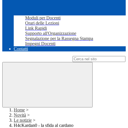
Moduli per Docenti
Orari delle Lezioni
Link Rapidi
Supporto all'Organizzazione
Segnalazione per la Rassegna Stampa
Impegni Docenti
Contatti
Campo di ricerca per le pagine del sito
Home
>
Novità
>
Le notizie
>
H4cKardan0 - la sfida al cardano