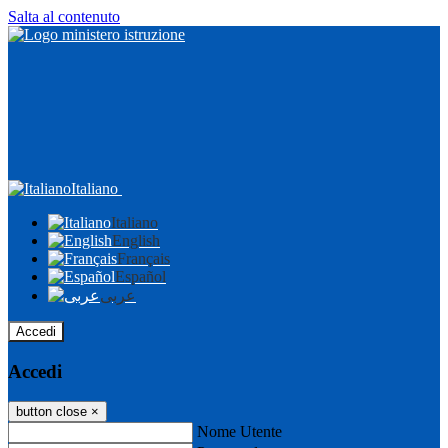
Salta al contenuto
Italiano
Italiano
English
Français
Español
عربى
Accedi
Accedi
button close
×
Nome Utente