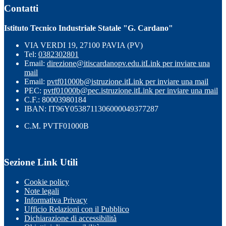
Contatti
Istituto Tecnico Industriale Statale "G. Cardano"
VIA VERDI 19, 27100 PAVIA (PV)
Tel:
0382302801
Email:
direzione@itiscardanopv.edu.it
Link per inviare una
mail
Email:
pvtf01000b@istruzione.it
Link per inviare una mail
PEC:
pvtf01000b@pec.istruzione.it
Link per inviare una mail
C.F.: 80003980184
IBAN: IT96Y0538711306000049377287
C.M. PVTF01000B
Sezione Link Utili
Cookie policy
Note legali
Informativa Privacy
Ufficio Relazioni con il Pubblico
Dichiarazione di accessibilità