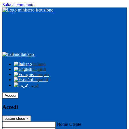
Salta al contenuto
Italiano
Italiano
English
Français
Español
عربى
Accedi
Accedi
button close
×
Nome Utente