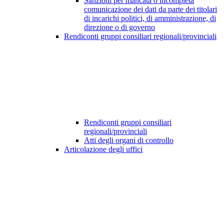
Sanzioni per mancata o incompleta
comunicazione dei dati da parte dei titolari
di incarichi politici, di amministrazione, di
direzione o di governo
Rendiconti gruppi consiliari regionali/provinciali
Rendiconti gruppi consiliari
regionali/provinciali
Atti degli organi di controllo
Articolazione degli uffici