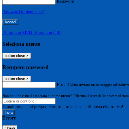
Password
Password dimenticata?
-
Entra con SPID
Entra con CIE
Seleziona utente
button close
×
Recupero password
button close
×
E-mail
Verrà inviato un messaggio all'indirizz
Non hai una e-mail associata al nome utente? Effettua il reset della password tram
E-mail inviata, si prega di controllare la casella di posta elettronica!
Errore
Chiudi