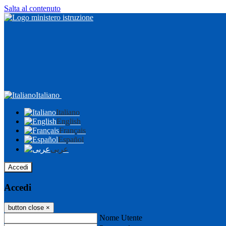
Salta al contenuto
Italiano
Italiano
English
Français
Español
عربى
Accedi
Accedi
button close
×
Nome Utente