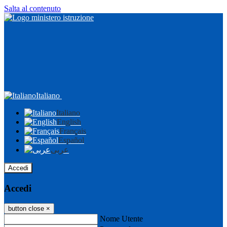
Salta al contenuto
Italiano
Italiano
English
Français
Español
عربى
Accedi
Accedi
button close
×
Nome Utente