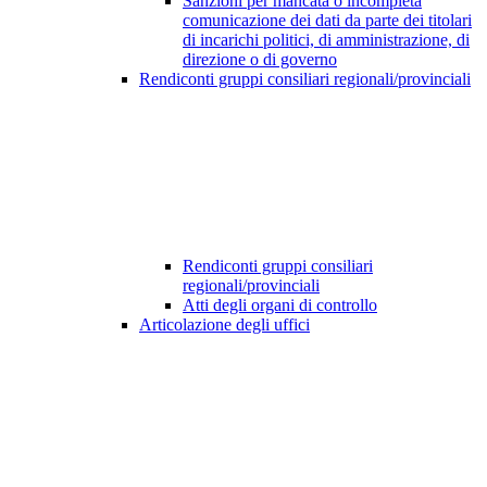
Sanzioni per mancata o incompleta
comunicazione dei dati da parte dei titolari
di incarichi politici, di amministrazione, di
direzione o di governo
Rendiconti gruppi consiliari regionali/provinciali
Rendiconti gruppi consiliari
regionali/provinciali
Atti degli organi di controllo
Articolazione degli uffici