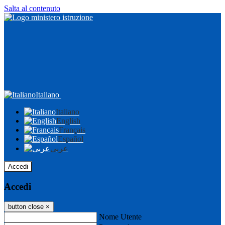
Salta al contenuto
Italiano
Italiano
English
Français
Español
عربى
Accedi
Accedi
button close
×
Nome Utente