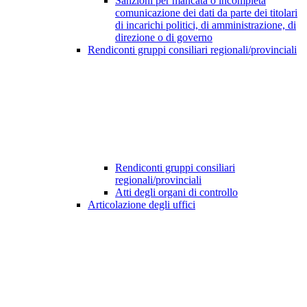
Sanzioni per mancata o incompleta
comunicazione dei dati da parte dei titolari
di incarichi politici, di amministrazione, di
direzione o di governo
Rendiconti gruppi consiliari regionali/provinciali
Rendiconti gruppi consiliari
regionali/provinciali
Atti degli organi di controllo
Articolazione degli uffici