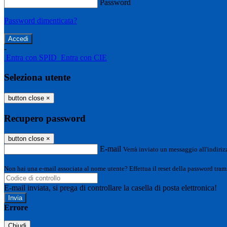
Password
Password dimenticata?
-
Entra con SPID
Entra con CIE
Seleziona utente
button close
×
Recupero password
button close
×
E-mail
Verrà inviato un messaggio all'indirizz
Non hai una e-mail associata al nome utente? Effettua il reset della password tram
E-mail inviata, si prega di controllare la casella di posta elettronica!
Errore
Chiudi