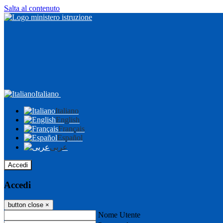
Salta al contenuto
Italiano
Italiano
English
Français
Español
عربى
Accedi
Accedi
button close
×
Nome Utente