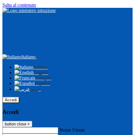
Salta al contenuto
Italiano
Italiano
English
Français
Español
عربى
Accedi
Accedi
button close
×
Nome Utente