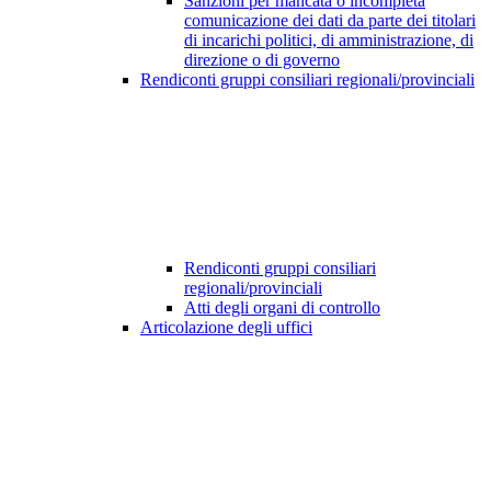
Sanzioni per mancata o incompleta
comunicazione dei dati da parte dei titolari
di incarichi politici, di amministrazione, di
direzione o di governo
Rendiconti gruppi consiliari regionali/provinciali
Rendiconti gruppi consiliari
regionali/provinciali
Atti degli organi di controllo
Articolazione degli uffici