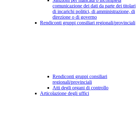
Sanzioni per mancata o incompleta
comunicazione dei dati da parte dei titolari
di incarichi politici, di amministrazione, di
direzione o di governo
Rendiconti gruppi consiliari regionali/provinciali
Rendiconti gruppi consiliari
regionali/provinciali
Atti degli organi di controllo
Articolazione degli uffici