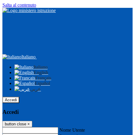
Salta al contenuto
Italiano
Italiano
English
Français
Español
عربى
Accedi
Accedi
button close
×
Nome Utente