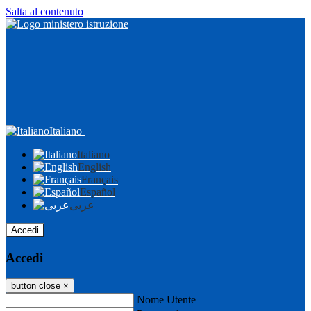
Salta al contenuto
Italiano
Italiano
English
Français
Español
عربى
Accedi
Accedi
button close
×
Nome Utente