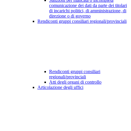
Sanzioni per mancata o incompleta
comunicazione dei dati da parte dei titolari
di incarichi politici, di amministrazione, di
direzione o di governo
Rendiconti gruppi consiliari regionali/provinciali
Rendiconti gruppi consiliari
regionali/provinciali
Atti degli organi di controllo
Articolazione degli uffici