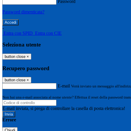
Password
Password dimenticata?
-
Entra con SPID
Entra con CIE
Seleziona utente
button close
×
Recupero password
button close
×
E-mail
Verrà inviato un messaggio all'indirizz
Non hai una e-mail associata al nome utente? Effettua il reset della password tram
E-mail inviata, si prega di controllare la casella di posta elettronica!
Errore
Chiudi