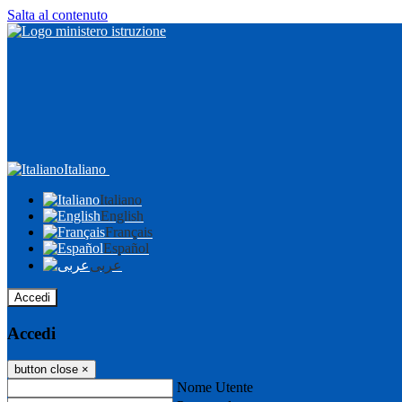
Salta al contenuto
Italiano
Italiano
English
Français
Español
عربى
Accedi
Accedi
button close
×
Nome Utente