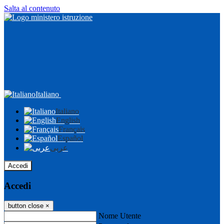
Salta al contenuto
Italiano
Italiano
English
Français
Español
عربى
Accedi
Accedi
button close
×
Nome Utente