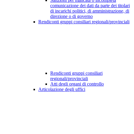
Sanzioni per mancata o incompleta
comunicazione dei dati da parte dei titolari
di incarichi politici, di amministrazione, di
direzione o di governo
Rendiconti gruppi consiliari regionali/provinciali
Rendiconti gruppi consiliari
regionali/provinciali
Atti degli organi di controllo
Articolazione degli uffici