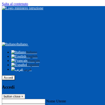
Salta al contenuto
Italiano
Italiano
English
Français
Español
عربى
Accedi
Accedi
button close
×
Nome Utente