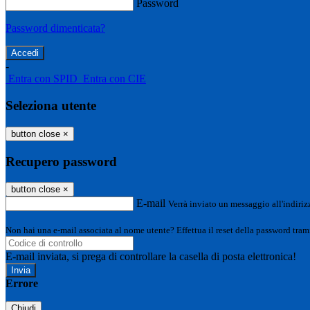
Password
Password dimenticata?
-
Entra con SPID
Entra con CIE
Seleziona utente
button close
×
Recupero password
button close
×
E-mail
Verrà inviato un messaggio all'indirizz
Non hai una e-mail associata al nome utente? Effettua il reset della password tram
E-mail inviata, si prega di controllare la casella di posta elettronica!
Errore
Chiudi