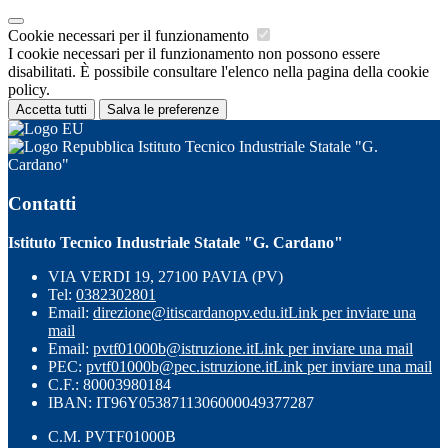
Cookie necessari per il funzionamento
I cookie necessari per il funzionamento non possono essere
disabilitati. È possibile consultare l'elenco nella pagina della cookie
policy.
Accetta tutti
Salva le preferenze
Istituto Tecnico Industriale Statale "G.
Cardano"
Contatti
Istituto Tecnico Industriale Statale "G. Cardano"
VIA VERDI 19, 27100 PAVIA (PV)
Tel:
0382302801
Email:
direzione@itiscardanopv.edu.it
Link per inviare una
mail
Email:
pvtf01000b@istruzione.it
Link per inviare una mail
PEC:
pvtf01000b@pec.istruzione.it
Link per inviare una mail
C.F.: 80003980184
IBAN: IT96Y0538711306000049377287
C.M. PVTF01000B