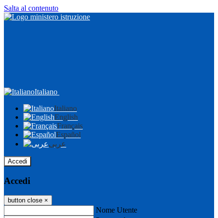
Salta al contenuto
Italiano
Italiano
English
Français
Español
عربى
Accedi
Accedi
button close
×
Nome Utente