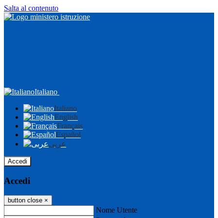
Salta al contenuto
Italiano
Italiano
English
Français
Español
عربى
Accedi
Accedi
button close
×
Nome Utente