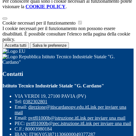
Per conoscere quali sono i cookie necessari al funzionamento potete
visionare la
COOKIE POLICY
.
Cookie necessari per il funzionamento
I cookie necessari per il funzionamento non possono essere
disabilitati. È possibile consultare l'elenco nella pagina della cookie
policy.
Accetta tutti
Salva le preferenze
Istituto Tecnico Industriale Statale "G.
Cardano"
Contatti
Istituto Tecnico Industriale Statale "G. Cardano"
VIA VERDI 19, 27100 PAVIA (PV)
Tel:
0382302801
Email:
direzione@itiscardanopv.edu.it
Link per inviare una
mail
Email:
pvtf01000b@istruzione.it
Link per inviare una mail
PEC:
pvtf01000b@pec.istruzione.it
Link per inviare una mail
C.F.: 80003980184
IBAN: IT96Y0538711306000049377287