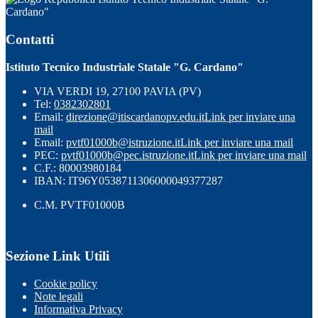
Cardano"
Contatti
Istituto Tecnico Industriale Statale "G. Cardano"
VIA VERDI 19, 27100 PAVIA (PV)
Tel:
0382302801
Email:
direzione@itiscardanopv.edu.it
Link per inviare una
mail
Email:
pvtf01000b@istruzione.it
Link per inviare una mail
PEC:
pvtf01000b@pec.istruzione.it
Link per inviare una mail
C.F.: 80003980184
IBAN: IT96Y0538711306000049377287
C.M. PVTF01000B
Sezione Link Utili
Cookie policy
Note legali
Informativa Privacy