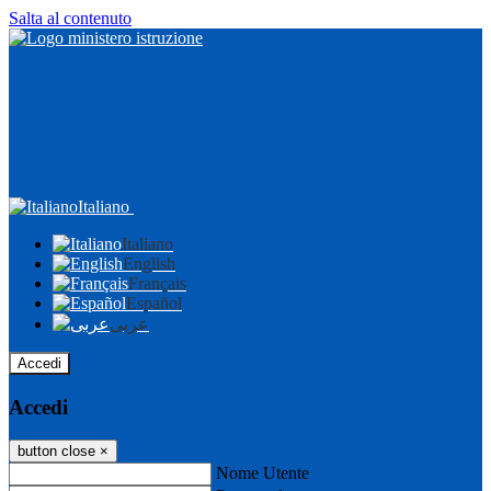
Salta al contenuto
Italiano
Italiano
English
Français
Español
عربى
Accedi
Accedi
button close
×
Nome Utente