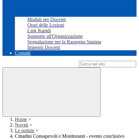
Moduli per Docenti
Orari delle Lezioni
Link Rapidi
Supporto all'Organizzazione
Segnalazione per la Rassegna Stampa
Impegni Docenti
Contatti
Campo di ricerca per le pagine del sito
Home
>
Novità
>
Le notizie
>
Cittadini Consapevoli e Monitoranti - evento conclusivo