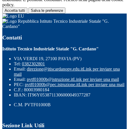
policy.
Accetta tutti
Salva le preferenze
Istituto Tecnico Industriale Statale "G.
Cardano"
Contatti
Istituto Tecnico Industriale Statale "G. Cardano"
VIA VERDI 19, 27100 PAVIA (PV)
Tel:
0382302801
Email:
direzione@itiscardanopv.edu.it
Link per inviare una
mail
Email:
pvtf01000b@istruzione.it
Link per inviare una mail
PEC:
pvtf01000b@pec.istruzione.it
Link per inviare una mail
C.F.: 80003980184
IBAN: IT96Y0538711306000049377287
C.M. PVTF01000B
Sezione Link Utili