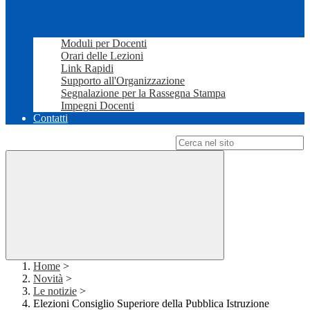
Moduli per Docenti
Orari delle Lezioni
Link Rapidi
Supporto all'Organizzazione
Segnalazione per la Rassegna Stampa
Impegni Docenti
Contatti
Campo di ricerca per le pagine del sito
Home
>
Novità
>
Le notizie
>
Elezioni Consiglio Superiore della Pubblica Istruzione