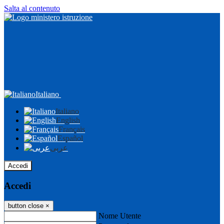
Salta al contenuto
Italiano
Italiano
English
Français
Español
عربى
Accedi
Accedi
button close
×
Nome Utente