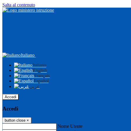
Salta al contenuto
Italiano
Italiano
English
Français
Español
عربى
Accedi
Accedi
button close
×
Nome Utente