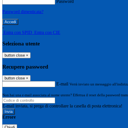
Password
Password dimenticata?
-
Entra con SPID
Entra con CIE
Seleziona utente
button close
×
Recupero password
button close
×
E-mail
Verrà inviato un messaggio all'indirizz
Non hai una e-mail associata al nome utente? Effettua il reset della password tram
E-mail inviata, si prega di controllare la casella di posta elettronica!
Errore
Chiudi