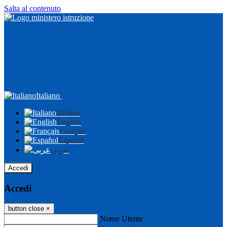
Salta al contenuto
Italiano
Italiano
English
Français
Español
عربى
Accedi
Accedi
button close
×
Nome Utente