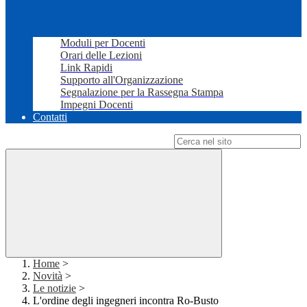
Moduli per Docenti
Orari delle Lezioni
Link Rapidi
Supporto all'Organizzazione
Segnalazione per la Rassegna Stampa
Impegni Docenti
Contatti
Campo di ricerca per le pagine del sito
Home
>
Novità
>
Le notizie
>
L'ordine degli ingegneri incontra Ro-Busto