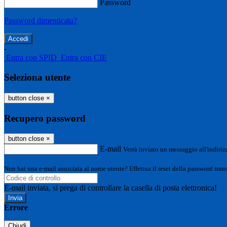
Password
Password dimenticata?
-
Entra con SPID
Entra con CIE
Seleziona utente
button close
×
Recupero password
button close
×
E-mail
Verrà inviato un messaggio all'indirizz
Non hai una e-mail associata al nome utente? Effettua il reset della password tram
E-mail inviata, si prega di controllare la casella di posta elettronica!
Errore
Chiudi