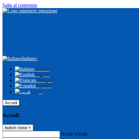
Salta al contenuto
Italiano
Italiano
English
Français
Español
عربى
Accedi
Accedi
button close
×
Nome Utente