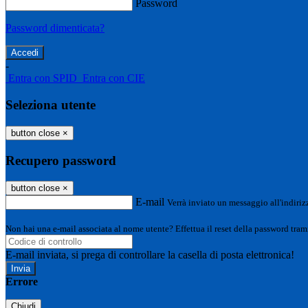
Password
Password dimenticata?
-
Entra con SPID
Entra con CIE
Seleziona utente
button close
×
Recupero password
button close
×
E-mail
Verrà inviato un messaggio all'indirizz
Non hai una e-mail associata al nome utente? Effettua il reset della password tram
E-mail inviata, si prega di controllare la casella di posta elettronica!
Errore
Chiudi