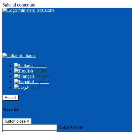
Salta al contenuto
Italiano
Italiano
English
Français
Español
عربى
Accedi
Accedi
button close
×
Nome Utente