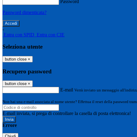
Password
Password dimenticata?
-
Entra con SPID
Entra con CIE
Seleziona utente
button close
×
Recupero password
button close
×
E-mail
Verrà inviato un messaggio all'indirizz
Non hai una e-mail associata al nome utente? Effettua il reset della password tram
E-mail inviata, si prega di controllare la casella di posta elettronica!
Errore
Chiudi