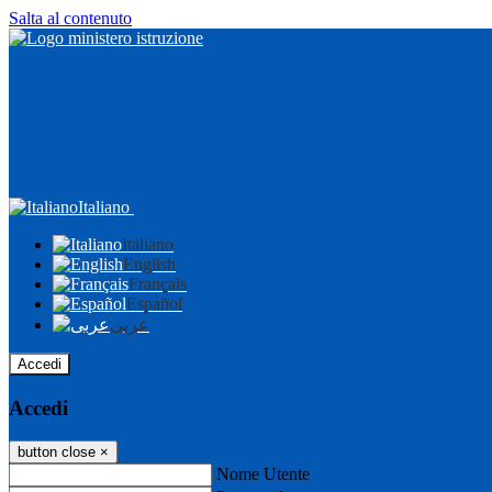
Salta al contenuto
Italiano
Italiano
English
Français
Español
عربى
Accedi
Accedi
button close
×
Nome Utente