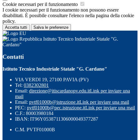
Cookie necessari per il funzionamento
I cookie necessari per il funzionamento non possono essere
disabilitati. È possibile consultare l'elenco nella pagina della cookie
policy.
Accetta tutti
Salva le preferenze
Istituto Tecnico Industriale Statale "G.
Cardano"
Contatti
Istituto Tecnico Industriale Statale "G. Cardano"
VIA VERDI 19, 27100 PAVIA (PV)
Tel:
0382302801
Email:
direzione@itiscardanopv.edu.it
Link per inviare una
mail
Email:
pvtf01000b@istruzione.it
Link per inviare una mail
PEC:
pvtf01000b@pec.istruzione.it
Link per inviare una mail
C.F.: 80003980184
IBAN: IT96Y0538711306000049377287
C.M. PVTF01000B