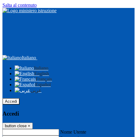
Salta al contenuto
Italiano
Italiano
English
Français
Español
عربى
Accedi
Accedi
button close
×
Nome Utente