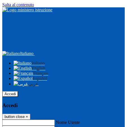
Salta al contenuto
Italiano
Italiano
English
Français
Español
عربى
Accedi
Accedi
button close
×
Nome Utente