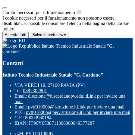
Cookie necessari per il funzionamento
I cookie necessari per il funzionamento non possono essere
disabilitati. È possibile consultare l'elenco nella pagina della cookie
policy.
Accetta tutti
Salva le preferenze
Istituto Tecnico Industriale Statale "G.
Cardano"
Contatti
Istituto Tecnico Industriale Statale "G. Cardano"
VIA VERDI 19, 27100 PAVIA (PV)
Tel:
0382302801
Email:
direzione@itiscardanopv.edu.it
Link per inviare una
mail
Email:
pvtf01000b@istruzione.it
Link per inviare una mail
PEC:
pvtf01000b@pec.istruzione.it
Link per inviare una mail
C.F.: 80003980184
IBAN: IT96Y0538711306000049377287
C.M. PVTF01000B