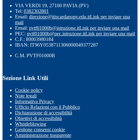
VIA VERDI 19, 27100 PAVIA (PV)
Tel:
0382302801
Email:
direzione@itiscardanopv.edu.it
Link per inviare una
mail
Email:
pvtf01000b@istruzione.it
Link per inviare una mail
PEC:
pvtf01000b@pec.istruzione.it
Link per inviare una mail
C.F.: 80003980184
IBAN: IT96Y0538711306000049377287
C.M. PVTF01000B
Sezione Link Utili
Cookie policy
Note legali
Informativa Privacy
Ufficio Relazioni con il Pubblico
Dichiarazione di accessibilità
Obiettivi di accessibilità
Whistleblowing
Gestione consensi cookie
Amministrazione trasparente