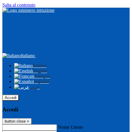
Salta al contenuto
Italiano
Italiano
English
Français
Español
عربى
Accedi
Accedi
button close
×
Nome Utente