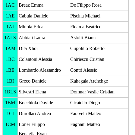
1AC
Breaz Emma
De Filippo Rosa
1AE
Cabula Daniele
Piscina Michael
1AI
Minoia Erica
Floarea Beatrice
1ALS
Abbiati Laura
Astolfi Bianca
1AM
Dita Xhoi
Cupolillo Roberto
1BC
Colantoni Alessia
Chiriescu Cristian
1BE
Lombardo Alessandro
Contri Alessio
1BI
Greco Daniele
Kahagala Archchge
1BLS
Silvestri Elena
Domnar Vasile Cristian
1BM
Bocchiola Davide
Cicatello Diego
1CI
Durollari Andrea
Faravelli Matteo
1CM
Loner Filippo
Fagnani Matteo
Benaglia Evan