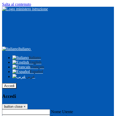
Salta al contenuto
Italiano
Italiano
English
Français
Español
عربى
Accedi
Accedi
button close
×
Nome Utente