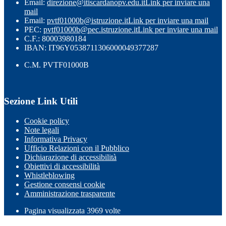
Email:
direzione@itiscardanopv.edu.it
Link per inviare una
mail
Email:
pvtf01000b@istruzione.it
Link per inviare una mail
PEC:
pvtf01000b@pec.istruzione.it
Link per inviare una mail
C.F.: 80003980184
IBAN: IT96Y0538711306000049377287
C.M. PVTF01000B
Sezione Link Utili
Cookie policy
Note legali
Informativa Privacy
Ufficio Relazioni con il Pubblico
Dichiarazione di accessibilità
Obiettivi di accessibilità
Whistleblowing
Gestione consensi cookie
Amministrazione trasparente
Pagina visualizzata
3969
volte