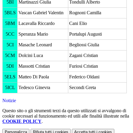
5BI
Martinazzi Giulia
Tondulli Alberto
5BLS
Vascan Gabriel Valentin
Rognoni Camilla
5BM
Lacavalla Riccardo
Cani Elio
5CC
Speranza Mario
Portalupi Augusti
5CI
Masache Leonard
Begliossi Giulia
5CM
Dolcini Luca
Zagani Cristian
5DI
Massotti Cristian
Furiosi Cristian
5ELS
Matteo Di Paola
Federico Oldani
5ICL
Tedesco Ginevra
Secondi Greta
Notizie
Questo sito o gli strumenti terzi da questo utilizzati si avvalgono di
cookie necessari al funzionamento ed utili alle finalità illustrate nella
COOKIE POLICY
.
Personalizza
Rifiuta tutti
i cookies
Accetta tutti
i cookies