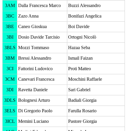
3AM
Dalla Francesca Marco
Buzzi Alessandro
3BC
Zazo Anna
Bonifazi Angelica
3BE
Caneo Gioskua
Boi Davide
3BI
Dosio Davide Tarcisio
Ortogni Nicolò
3BLS
Mozzi Tommaso
Hazaa Seba
3BM
Bressi Alessandro
Ismail Faizan
3CI
Fattorini Ludovico
Proti Matteo
3CM
Canevari Francesca
Moschini Raffaele
3DI
Ravetta Daniele
Sari Gabriel
3DLS
Bolognesi Arturo
Badiali Giorgia
3ELS
Di Gregorio Paolo
Farulla Rosario
3ICL
Memini Luciano
Pastore Giorgia