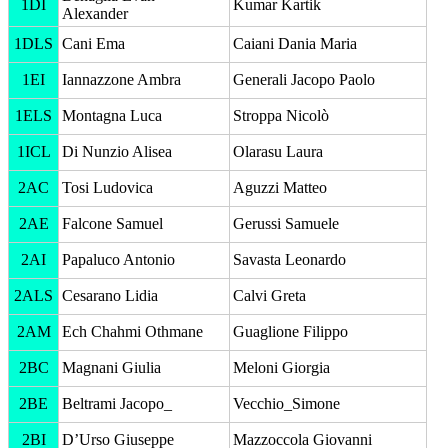
1DI
Kumar Kartik
Alexander
1DLS
Cani Ema
Caiani Dania Maria
1EI
Iannazzone Ambra
Generali Jacopo Paolo
1ELS
Montagna Luca
Stroppa Nicolò
1ICL
Di Nunzio Alisea
Olarasu Laura
2AC
Tosi Ludovica
Aguzzi Matteo
2AE
Falcone Samuel
Gerussi Samuele
2AI
Papaluco Antonio
Savasta Leonardo
2ALS
Cesarano Lidia
Calvi Greta
2AM
Ech Chahmi Othmane
Guaglione Filippo
2BC
Magnani Giulia
Meloni Giorgia
2BE
Beltrami Jacopo_
Vecchio_Simone
2BI
D’Urso Giuseppe
Mazzoccola Giovanni