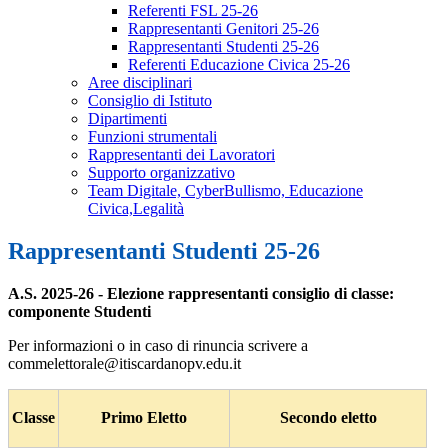
Referenti FSL 25-26
Rappresentanti Genitori 25-26
Rappresentanti Studenti 25-26
Referenti Educazione Civica 25-26
Aree disciplinari
Consiglio di Istituto
Dipartimenti
Funzioni strumentali
Rappresentanti dei Lavoratori
Supporto organizzativo
Team Digitale, CyberBullismo, Educazione
Civica,Legalità
Rappresentanti Studenti 25-26
A.S. 2025-26 - Elezione rappresentanti consiglio di classe:
componente Studenti
Per informazioni o in caso di rinuncia scrivere a
commelettorale@itiscardanopv.edu.it
Classe
Primo Eletto
Secondo eletto