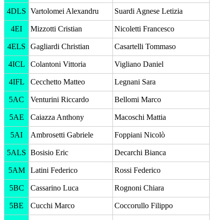
4DLS
Vartolomei Alexandru
Suardi Agnese Letizia
4EI
Mizzotti Cristian
Nicoletti Francesco
4ELS
Gagliardi Christian
Casartelli Tommaso
4ICL
Colantoni Vittoria
Vigliano Daniel
4IFL
Cecchetto Matteo
Legnani Sara
5AC
Venturini Riccardo
Bellomi Marco
5AE
Caiazza Anthony
Macoschi Mattia
5AI
Ambrosetti Gabriele
Foppiani Nicolò
5ALS
Bosisio Eric
Decarchi Bianca
5AM
Latini Federico
Rossi Federico
5BC
Cassarino Luca
Rognoni Chiara
5BE
Cucchi Marco
Coccorullo Filippo