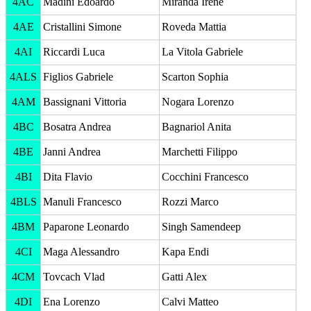
4AC
Madini Edoardo
Miranda Irene
4AE
Cristallini Simone
Roveda Mattia
4AI
Riccardi Luca
La Vitola Gabriele
4ALS
Figlios Gabriele
Scarton Sophia
4AM
Bassignani Vittoria
Nogara Lorenzo
4BC
Bosatra Andrea
Bagnariol Anita
4BE
Janni Andrea
Marchetti Filippo
4BI
Dita Flavio
Cocchini Francesco
4BLS
Manuli Francesco
Rozzi Marco
4BM
Paparone Leonardo
Singh Samendeep
4CI
Maga Alessandro
Kapa Endi
4CM
Tovcach Vlad
Gatti Alex
4DI
Ena Lorenzo
Calvi Matteo