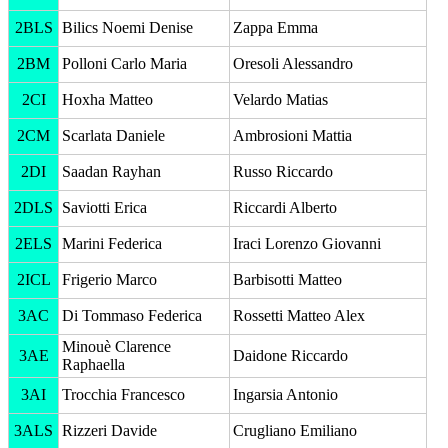
2BLS
Bilics Noemi Denise
Zappa Emma
2BM
Polloni Carlo Maria
Oresoli Alessandro
2CI
Hoxha Matteo
Velardo Matias
2CM
Scarlata Daniele
Ambrosioni Mattia
2DI
Saadan Rayhan
Russo Riccardo
2DLS
Saviotti Erica
Riccardi Alberto
2ELS
Marini Federica
Iraci Lorenzo Giovanni
2ICL
Frigerio Marco
Barbisotti Matteo
3AC
Di Tommaso Federica
Rossetti Matteo Alex
Minouè Clarence
3AE
Daidone Riccardo
Raphaella
3AI
Trocchia Francesco
Ingarsia Antonio
3ALS
Rizzeri Davide
Crugliano Emiliano