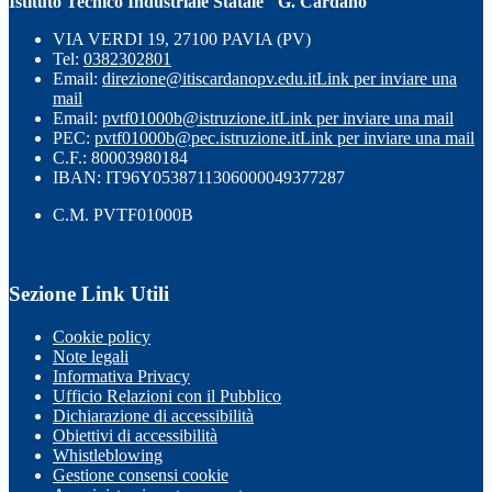
Istituto Tecnico Industriale Statale "G. Cardano"
VIA VERDI 19, 27100 PAVIA (PV)
Tel:
0382302801
Email:
direzione@itiscardanopv.edu.it
Link per inviare una
mail
Email:
pvtf01000b@istruzione.it
Link per inviare una mail
PEC:
pvtf01000b@pec.istruzione.it
Link per inviare una mail
C.F.: 80003980184
IBAN: IT96Y0538711306000049377287
C.M. PVTF01000B
Sezione Link Utili
Cookie policy
Note legali
Informativa Privacy
Ufficio Relazioni con il Pubblico
Dichiarazione di accessibilità
Obiettivi di accessibilità
Whistleblowing
Gestione consensi cookie