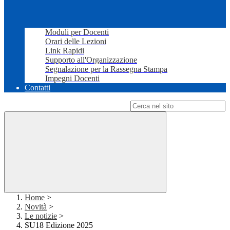
Moduli per Docenti
Orari delle Lezioni
Link Rapidi
Supporto all'Organizzazione
Segnalazione per la Rassegna Stampa
Impegni Docenti
Contatti
Campo di ricerca per le pagine del sito
Home
>
Novità
>
Le notizie
>
SU18 Edizione 2025