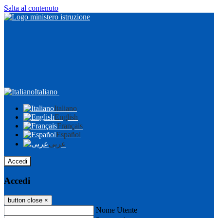
Salta al contenuto
Italiano
Italiano
English
Français
Español
عربى
Accedi
Accedi
button close
×
Nome Utente