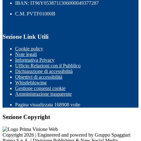
IBAN: IT96Y0538711306000049377287
C.M. PVTF01000B
Sezione Link Utili
Cookie policy
Note legali
Informativa Privacy
Ufficio Relazioni con il Pubblico
Dichiarazione di accessibilità
Obiettivi di accessibilità
Whistleblowing
Gestione consensi cookie
Amministrazione trasparente
Pagina visualizzata
168908
volte
Sezione Copyright
Copyright 2026 | Engineered and powered by Gruppo Spaggiari
Parma S.p.A. | Divisione Publishing & New Social Media