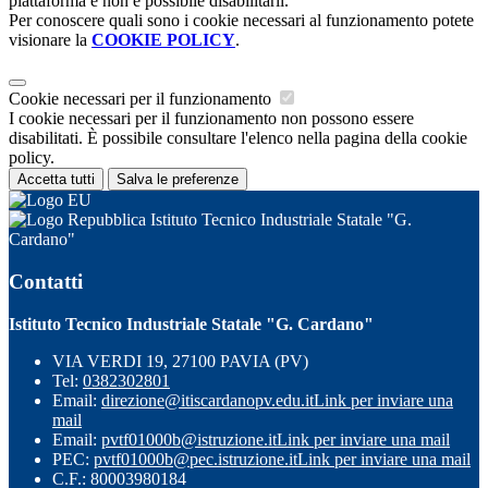
piattaforma e non è possibile disabilitarli.
Per conoscere quali sono i cookie necessari al funzionamento potete
visionare la
COOKIE POLICY
.
Cookie necessari per il funzionamento
I cookie necessari per il funzionamento non possono essere
disabilitati. È possibile consultare l'elenco nella pagina della cookie
policy.
Accetta tutti
Salva le preferenze
Istituto Tecnico Industriale Statale "G.
Cardano"
Contatti
Istituto Tecnico Industriale Statale "G. Cardano"
VIA VERDI 19, 27100 PAVIA (PV)
Tel:
0382302801
Email:
direzione@itiscardanopv.edu.it
Link per inviare una
mail
Email:
pvtf01000b@istruzione.it
Link per inviare una mail
PEC:
pvtf01000b@pec.istruzione.it
Link per inviare una mail
C.F.: 80003980184