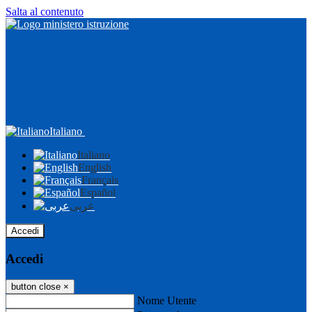
Salta al contenuto
Italiano
Italiano
English
Français
Español
عربى
Accedi
Accedi
button close
×
Nome Utente