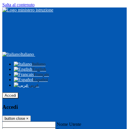
Salta al contenuto
Italiano
Italiano
English
Français
Español
عربى
Accedi
Accedi
button close
×
Nome Utente