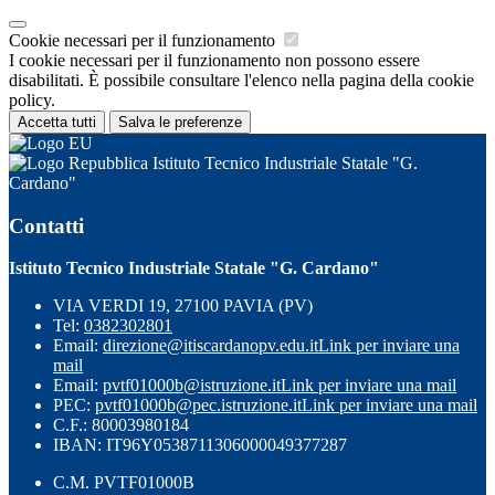
Cookie necessari per il funzionamento
I cookie necessari per il funzionamento non possono essere
disabilitati. È possibile consultare l'elenco nella pagina della cookie
policy.
Accetta tutti
Salva le preferenze
Istituto Tecnico Industriale Statale "G.
Cardano"
Contatti
Istituto Tecnico Industriale Statale "G. Cardano"
VIA VERDI 19, 27100 PAVIA (PV)
Tel:
0382302801
Email:
direzione@itiscardanopv.edu.it
Link per inviare una
mail
Email:
pvtf01000b@istruzione.it
Link per inviare una mail
PEC:
pvtf01000b@pec.istruzione.it
Link per inviare una mail
C.F.: 80003980184
IBAN: IT96Y0538711306000049377287
C.M. PVTF01000B