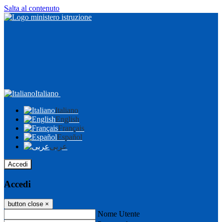
Salta al contenuto
Italiano
Italiano
English
Français
Español
عربى
Accedi
Accedi
button close
×
Nome Utente