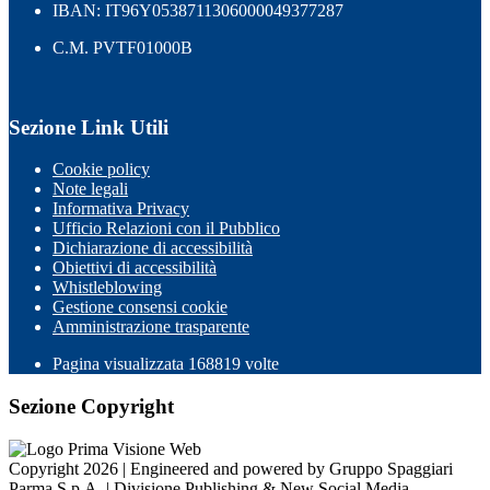
IBAN: IT96Y0538711306000049377287
C.M. PVTF01000B
Sezione Link Utili
Cookie policy
Note legali
Informativa Privacy
Ufficio Relazioni con il Pubblico
Dichiarazione di accessibilità
Obiettivi di accessibilità
Whistleblowing
Gestione consensi cookie
Amministrazione trasparente
Pagina visualizzata
168819
volte
Sezione Copyright
Copyright 2026 | Engineered and powered by Gruppo Spaggiari
Parma S.p.A. | Divisione Publishing & New Social Media