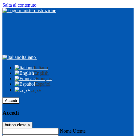
Salta al contenuto
Italiano
Italiano
English
Français
Español
عربى
Accedi
Accedi
button close
×
Nome Utente