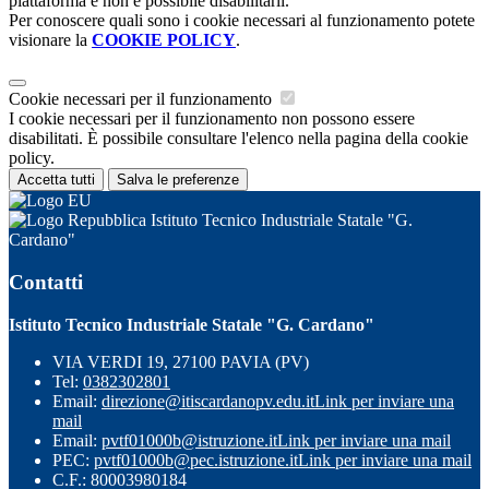
piattaforma e non è possibile disabilitarli.
Per conoscere quali sono i cookie necessari al funzionamento potete
visionare la
COOKIE POLICY
.
Cookie necessari per il funzionamento
I cookie necessari per il funzionamento non possono essere
disabilitati. È possibile consultare l'elenco nella pagina della cookie
policy.
Accetta tutti
Salva le preferenze
Istituto Tecnico Industriale Statale "G.
Cardano"
Contatti
Istituto Tecnico Industriale Statale "G. Cardano"
VIA VERDI 19, 27100 PAVIA (PV)
Tel:
0382302801
Email:
direzione@itiscardanopv.edu.it
Link per inviare una
mail
Email:
pvtf01000b@istruzione.it
Link per inviare una mail
PEC:
pvtf01000b@pec.istruzione.it
Link per inviare una mail
C.F.: 80003980184