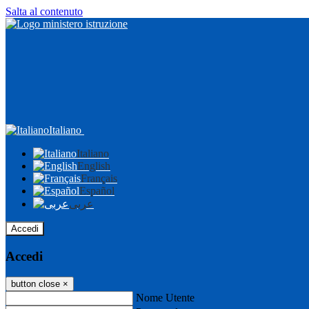
Salta al contenuto
Italiano
Italiano
English
Français
Español
عربى
Accedi
Accedi
button close
×
Nome Utente