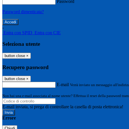
Password
Password dimenticata?
-
Entra con SPID
Entra con CIE
Seleziona utente
button close
×
Recupero password
button close
×
E-mail
Verrà inviato un messaggio all'indirizz
Non hai una e-mail associata al nome utente? Effettua il reset della password tram
E-mail inviata, si prega di controllare la casella di posta elettronica!
Errore
Chiudi