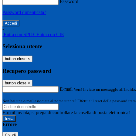
Password
Password dimenticata?
-
Entra con SPID
Entra con CIE
Seleziona utente
button close
×
Recupero password
button close
×
E-mail
Verrà inviato un messaggio all'indirizz
Non hai una e-mail associata al nome utente? Effettua il reset della password tram
E-mail inviata, si prega di controllare la casella di posta elettronica!
Errore
Chiudi