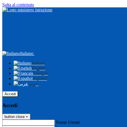
Salta al contenuto
Italiano
Italiano
English
Français
Español
عربى
Accedi
Accedi
button close
×
Nome Utente