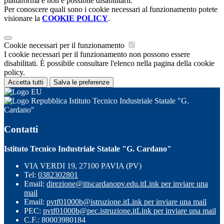
piattaforma e non è possibile disabilitarli.
Per conoscere quali sono i cookie necessari al funzionamento potete
visionare la
COOKIE POLICY
.
Cookie necessari per il funzionamento
I cookie necessari per il funzionamento non possono essere
disabilitati. È possibile consultare l'elenco nella pagina della cookie
policy.
Accetta tutti
Salva le preferenze
Istituto Tecnico Industriale Statale "G.
Cardano"
Contatti
Istituto Tecnico Industriale Statale "G. Cardano"
VIA VERDI 19, 27100 PAVIA (PV)
Tel:
0382302801
Email:
direzione@itiscardanopv.edu.it
Link per inviare una
mail
Email:
pvtf01000b@istruzione.it
Link per inviare una mail
PEC:
pvtf01000b@pec.istruzione.it
Link per inviare una mail
C.F.: 80003980184