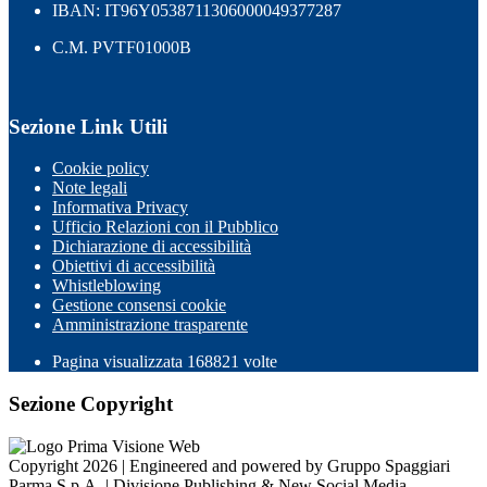
IBAN: IT96Y0538711306000049377287
C.M. PVTF01000B
Sezione Link Utili
Cookie policy
Note legali
Informativa Privacy
Ufficio Relazioni con il Pubblico
Dichiarazione di accessibilità
Obiettivi di accessibilità
Whistleblowing
Gestione consensi cookie
Amministrazione trasparente
Pagina visualizzata
168821
volte
Sezione Copyright
Copyright 2026 | Engineered and powered by Gruppo Spaggiari
Parma S.p.A. | Divisione Publishing & New Social Media