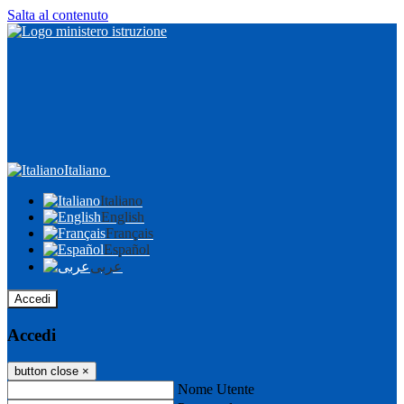
Salta al contenuto
Italiano
Italiano
English
Français
Español
عربى
Accedi
Accedi
button close
×
Nome Utente