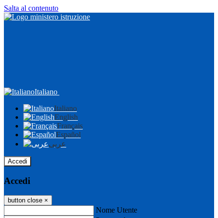
Salta al contenuto
Italiano
Italiano
English
Français
Español
عربى
Accedi
Accedi
button close
×
Nome Utente