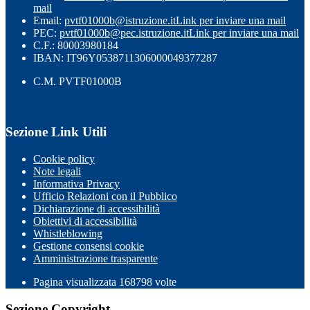
mail
Email:
pvtf01000b@istruzione.it
Link per inviare una mail
PEC:
pvtf01000b@pec.istruzione.it
Link per inviare una mail
C.F.: 80003980184
IBAN: IT96Y0538711306000049377287
C.M. PVTF01000B
Sezione Link Utili
Cookie policy
Note legali
Informativa Privacy
Ufficio Relazioni con il Pubblico
Dichiarazione di accessibilità
Obiettivi di accessibilità
Whistleblowing
Gestione consensi cookie
Amministrazione trasparente
Pagina visualizzata
168798
volte
Sezione Copyright