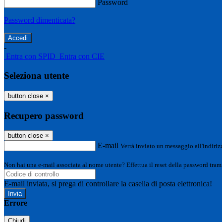
Password
Password dimenticata?
-
Entra con SPID
Entra con CIE
Seleziona utente
button close
×
Recupero password
button close
×
E-mail
Verrà inviato un messaggio all'indirizz
Non hai una e-mail associata al nome utente? Effettua il reset della password tram
E-mail inviata, si prega di controllare la casella di posta elettronica!
Errore
Chiudi