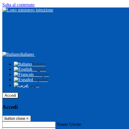
Salta al contenuto
Italiano
Italiano
English
Français
Español
عربى
Accedi
Accedi
button close
×
Nome Utente