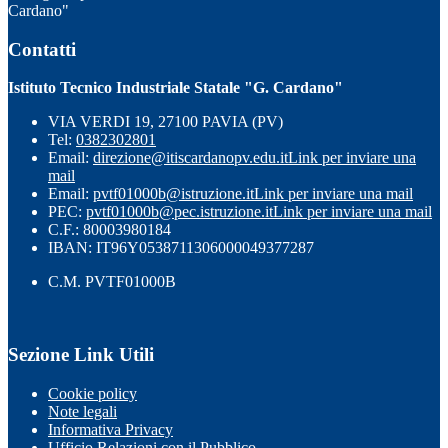
Cardano"
Contatti
Istituto Tecnico Industriale Statale "G. Cardano"
VIA VERDI 19, 27100 PAVIA (PV)
Tel:
0382302801
Email:
direzione@itiscardanopv.edu.it
Link per inviare una
mail
Email:
pvtf01000b@istruzione.it
Link per inviare una mail
PEC:
pvtf01000b@pec.istruzione.it
Link per inviare una mail
C.F.: 80003980184
IBAN: IT96Y0538711306000049377287
C.M. PVTF01000B
Sezione Link Utili
Cookie policy
Note legali
Informativa Privacy
Ufficio Relazioni con il Pubblico