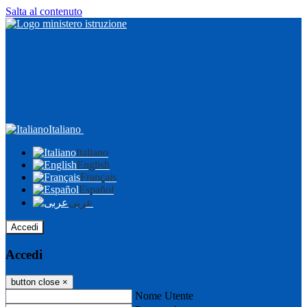
Salta al contenuto
Italiano
Italiano
English
Français
Español
عربى
Accedi
Accedi
button close
×
Nome Utente