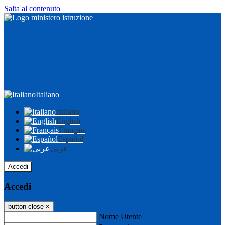
Salta al contenuto
Italiano
Italiano
English
Français
Español
عربى
Accedi
Accedi
button close
×
Nome Utente