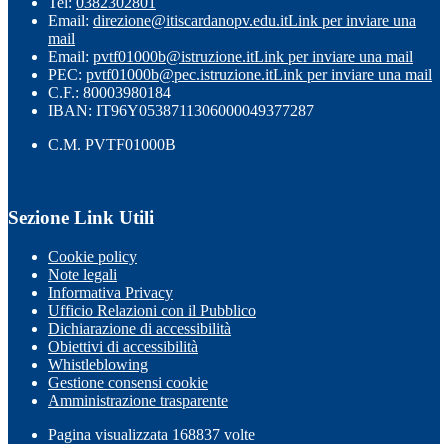
Tel:
0382302801
Email:
direzione@itiscardanopv.edu.it
Link per inviare una
mail
Email:
pvtf01000b@istruzione.it
Link per inviare una mail
PEC:
pvtf01000b@pec.istruzione.it
Link per inviare una mail
C.F.: 80003980184
IBAN: IT96Y0538711306000049377287
C.M. PVTF01000B
Sezione Link Utili
Cookie policy
Note legali
Informativa Privacy
Ufficio Relazioni con il Pubblico
Dichiarazione di accessibilità
Obiettivi di accessibilità
Whistleblowing
Gestione consensi cookie
Amministrazione trasparente
Pagina visualizzata
168837
volte