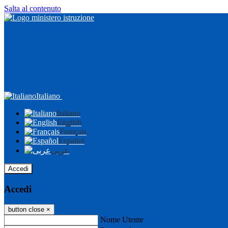
Salta al contenuto
Italiano
Italiano
English
Français
Español
عربى
Accedi
Accedi
button close
×
Nome Utente