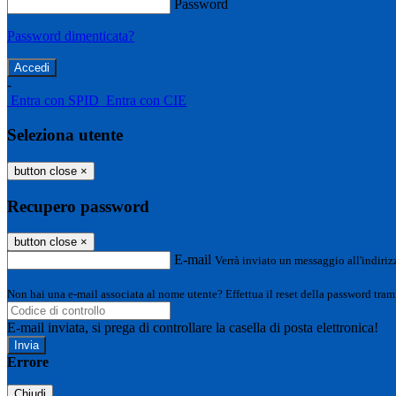
Password
Password dimenticata?
-
Entra con SPID
Entra con CIE
Seleziona utente
button close
×
Recupero password
button close
×
E-mail
Verrà inviato un messaggio all'indirizz
Non hai una e-mail associata al nome utente? Effettua il reset della password tram
E-mail inviata, si prega di controllare la casella di posta elettronica!
Errore
Chiudi