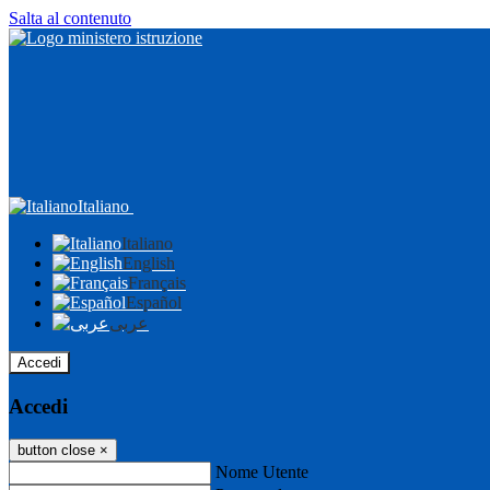
Salta al contenuto
Italiano
Italiano
English
Français
Español
عربى
Accedi
Accedi
button close
×
Nome Utente