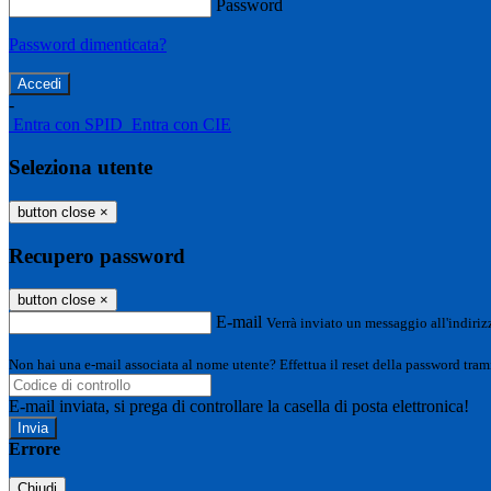
Password
Password dimenticata?
-
Entra con SPID
Entra con CIE
Seleziona utente
button close
×
Recupero password
button close
×
E-mail
Verrà inviato un messaggio all'indirizz
Non hai una e-mail associata al nome utente? Effettua il reset della password tram
E-mail inviata, si prega di controllare la casella di posta elettronica!
Errore
Chiudi