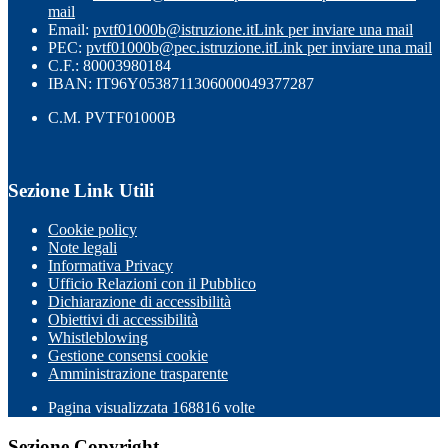
mail
Email:
pvtf01000b@istruzione.it
Link per inviare una mail
PEC:
pvtf01000b@pec.istruzione.it
Link per inviare una mail
C.F.: 80003980184
IBAN: IT96Y0538711306000049377287
C.M. PVTF01000B
Sezione Link Utili
Cookie policy
Note legali
Informativa Privacy
Ufficio Relazioni con il Pubblico
Dichiarazione di accessibilità
Obiettivi di accessibilità
Whistleblowing
Gestione consensi cookie
Amministrazione trasparente
Pagina visualizzata
168816
volte
Sezione Copyright