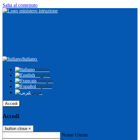
Salta al contenuto
Italiano
Italiano
English
Français
Español
عربى
Accedi
Accedi
button close
×
Nome Utente